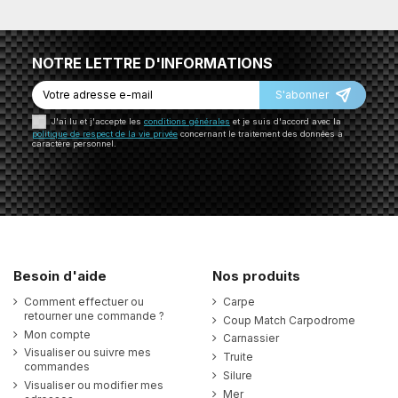
NOTRE LETTRE D'INFORMATIONS
S'abonner
J'ai lu et j'accepte les
conditions générales
et je suis d'accord avec la
politique de respect de la vie privée
concernant le traitement des données à
caractère personnel.
Besoin d'aide
Nos produits
Comment effectuer ou
Carpe
retourner une commande ?
Coup Match Carpodrome
Mon compte
Carnassier
Visualiser ou suivre mes
Truite
commandes
Silure
Visualiser ou modifier mes
Mer