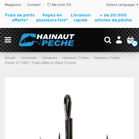
Select Language
▼
Magasins
Contact
Ma liste (
0
)
Frais de ports
Payez en
Livraison
+ de 20.000
offerts*
plusieurs fois*
rapide
articles de pêche
0
Accueil
Carnassier
Hamecons
Hamecons Triples
Hameçons Triples
Owner ST-36BC Triples Medium Black Chrome