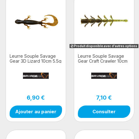
Produit disponible avec d'autres options
Leurre Souple Savage
Leurre Souple Savage
Gear 3D Lizard 10cm 5.5g
Gear Craft Crawler 10cm
Sinking Junebug 6PCS
3.8g 8pcs
6,90 €
7,10 €
Ajouter au panier
Consulter