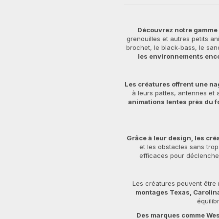
Découvrez notre gamme d
grenouilles et autres petits 
brochet, le black-bass, le sa
les environnements en
Les créatures offrent une na
à leurs pattes, antennes et 
animations lentes près du 
Grâce à leur design, les cr
et les obstacles sans trop
efficaces pour déclencher
Les créatures peuvent être 
montages Texas, Carolina
équili
Des marques comme Westi