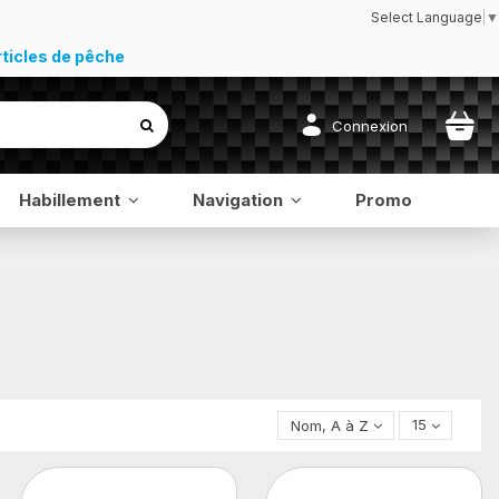
Select Language
▼
rticles de pêche
Connexion
Habillement
Navigation
Promo
Nom, A à Z
15