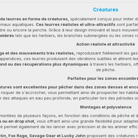
Créatures
e leurres en forme de créatures,
spécialement conçus pour imiter de
animaux aquatiques.
Ces leurres réalistes et ultra-attractifs
sont parfai
ndre ou encore la perche. Grâce à leur design innovant et leurs mouve
combrés
tels que les herbiers, les branches submergées ou les zones ro
Action réaliste et attractivité
ge et des mouvements très réalistes,
reproduisant fidèlement les ges
appendices, ces leurres produisent des vibrations subtiles et attirent 
fond ou des récupérations plus dynamiques
à travers les herbiers, o
de pêche.
Parfaites pour les zones encombr
éatures sont excellentes pour pêcher dans des zones denses et en
 risquer de s'accrocher, vous permettant ainsi de prospecter les habitat
 des attaques en eau peu profonde, en particulier lors des périodes o
Montages et polyvalence
montées de plusieurs façons, en fonction des conditions de pêche et d
 ou en drop shot,
vous offrant ainsi une grande flexibilité pour adapt
bré permet également de les lancer avec précision et de les animer effi
n, Fox Rage, Savage Gear et Lucky John
proposent des créatures r