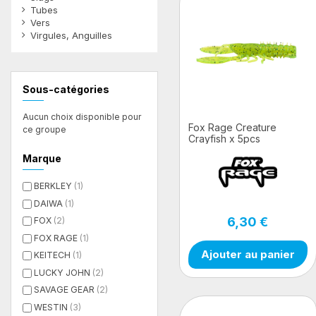
Tubes
Vers
Virgules, Anguilles
Filtres
Sous-catégories
Aucun choix disponible pour
Fox Rage Creature
ce groupe
Crayfish x 5pcs
Marque
BERKLEY
(1)
DAIWA
(1)
6,30 €
FOX
(2)
FOX RAGE
(1)
Ajouter au panier
KEITECH
(1)
LUCKY JOHN
(2)
SAVAGE GEAR
(2)
WESTIN
(3)