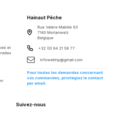
Hainaut Pêche
Rue Valère Mabille 93
7140 Morlanwelz
Belgique
 web et
+32 (0) 64 21 58 77
nelles
infowebhp@gmail.com
Pour toutes les demandes concernant
vos commandes, privilégiez le contact
on
par email.
Suivez-nous