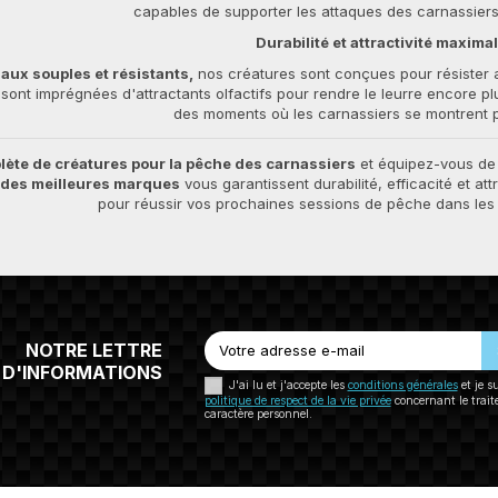
capables de supporter les attaques des carnassiers 
Durabilité et attractivité maxima
iaux souples et résistants,
nos créatures sont conçues pour résister 
ont imprégnées d'attractants olfactifs pour rendre le leurre encore plu
des moments où les carnassiers se montrent p
ète de créatures pour la pêche des carnassiers
et équipez-vous de 
 des meilleures marques
vous garantissent durabilité, efficacité et attr
pour réussir vos prochaines sessions de pêche dans les zo
NOTRE LETTRE
D'INFORMATIONS
J'ai lu et j'accepte les
conditions générales
et je s
politique de respect de la vie privée
concernant le trai
caractère personnel.