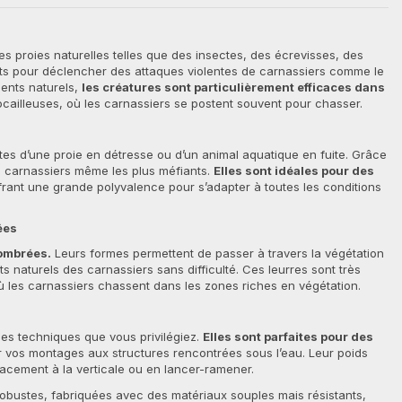
s proies naturelles telles que des insectes, des écrevisses, des
ts pour déclencher des attaques violentes de carnassiers comme le
ments naturels,
les créatures sont particulièrement efficaces dans
cailleuses, où les carnassiers se postent souvent pour chasser.
tes d’une proie en détresse ou d’un animal aquatique en fuite. Grâce
les carnassiers même les plus méfiants.
Elles sont idéales pour des
ffrant une grande polyvalence pour s’adapter à toutes les conditions
ées
combrées.
Leurs formes permettent de passer à travers la végétation
s naturels des carnassiers sans difficulté. Ces leurres sont très
ù les carnassiers chassent dans les zones riches en végétation.
es techniques que vous privilégiez.
Elles sont parfaites pour des
er vos montages aux structures rencontrées sous l’eau. Leur poids
cacement à la verticale ou en lancer-ramener.
obustes, fabriquées avec des matériaux souples mais résistants,