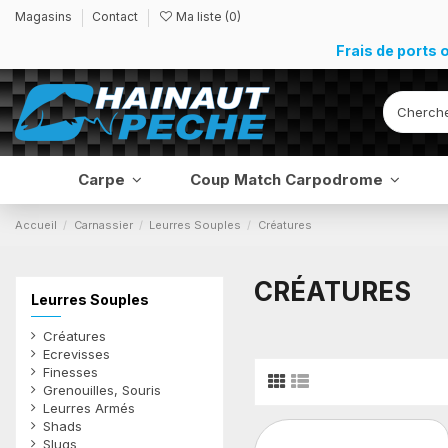
Magasins
Contact
Ma liste (
0
)
Frais de ports 
Carpe
Coup Match Carpodrome
Accueil
Carnassier
Leurres Souples
Créatures
CRÉATURES
Leurres Souples
Créatures
Ecrevisses
Finesses
Grenouilles, Souris
Leurres Armés
Shads
Slugs