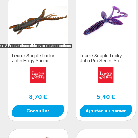
ons
Produit disponible avec d'autres options
Leurre Souple Lucky
Leurre Souple Lucky
John Hogy Shrimp
John Pro Series Soft
Lure Hogy Tail
8,70 €
5,40 €
Consulter
Ajouter au panier