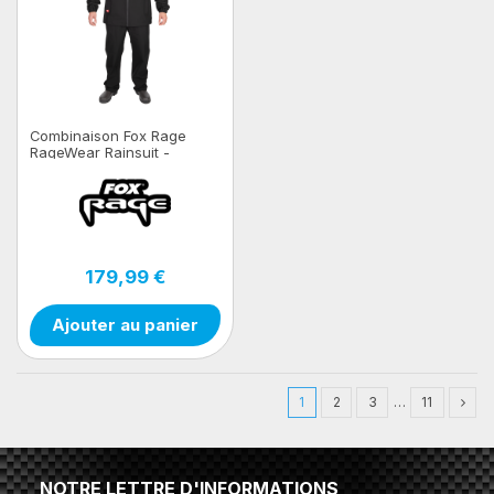
Combinaison Fox Rage
RageWear Rainsuit -
Salopettes & Jacket
179,99 €
Ajouter au panier
1
2
3
…
11
NOTRE LETTRE D'INFORMATIONS