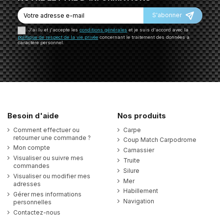
S'abonner
J'ai lu et j'accepte les
conditions générales
et je suis d'accord avec la
politique de respect de la vie privée
concernant le traitement des données à
caractère personnel.
Besoin d'aide
Nos produits
Comment effectuer ou
Carpe
retourner une commande ?
Coup Match Carpodrome
Mon compte
Carnassier
Visualiser ou suivre mes
Truite
commandes
Silure
Visualiser ou modifier mes
Mer
adresses
Habillement
Gérer mes informations
Navigation
personnelles
Contactez-nous