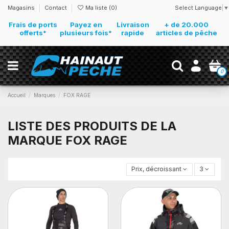
Select Language
▼
Magasins
Contact
Ma liste (
0
)
Frais de ports
Payez en
Livraison
+ de 20.000
offerts*
plusieurs fois*
rapide
articles de pêche
0
Accueil
Marques
FOX RAGE
LISTE DES PRODUITS DE LA
MARQUE FOX RAGE
Prix, décroissant
3