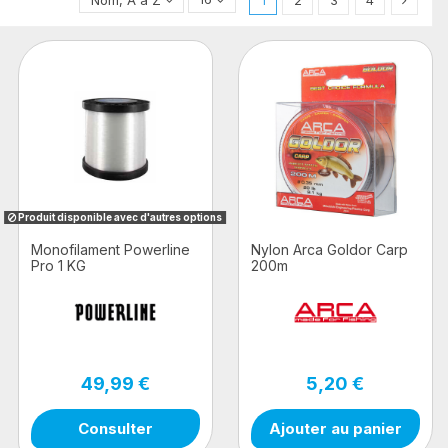
1
2
3
4
Produit disponible avec d'autres options
Monofilament Powerline
Nylon Arca Goldor Carp
Pro 1 KG
200m
49,99 €
5,20 €
Consulter
Ajouter au panier