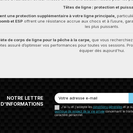
Têtes de ligne : protection et puis
nt une protection supplémentaire à votre ligne principale,
particul
pomb et ESP
offrent une résistance accrue aux chocs et à l’usure, gar
les plus puissants.
te de corps de ligne pour la pêche à la carpe,
que vous recherchiez d
tes assuré d’optimiser vos performances pour toutes vos sessions. Profi
équiper dès aujourd'hui.
NOTRE LETTRE
D'INFORMATIONS
J'ai lu et j'accepte les
conditions générales
et je s
politique de respect de la vie privée
concernant le trai
caractère personnel.