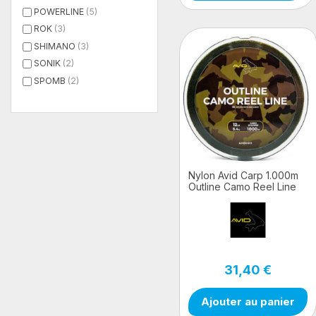
POWERLINE
(5)
ROK
(3)
SHIMANO
(3)
SONIK
(2)
SPOMB
(2)
Nylon Avid Carp 1.000m
Outline Camo Reel Line
31,40 €
Ajouter au panier