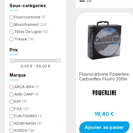
Filtres
Sous-catégories
Fluorocarbone
(1)
Monofilament
(26)
Têtes De Ligne
(10)
Tresse
(14)
Prix
0,00 € - 60,00 €
Fluorocarbone Powerline
Marque
Carbonflex Fluoro 200m
ARCA-BIFA
(1)
AVID CARP
(1)
ESP
(2)
FOX
(10)
19,40 €
FUN FISHING
(1)
KEVIN NASH
(4)
Ajouter au panier
KORDA
(18)