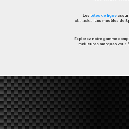
Les
têtes de ligne
assure
obstacles.
Les modèles de S
Explorez notre gamme complè
meilleures marques
vous ê