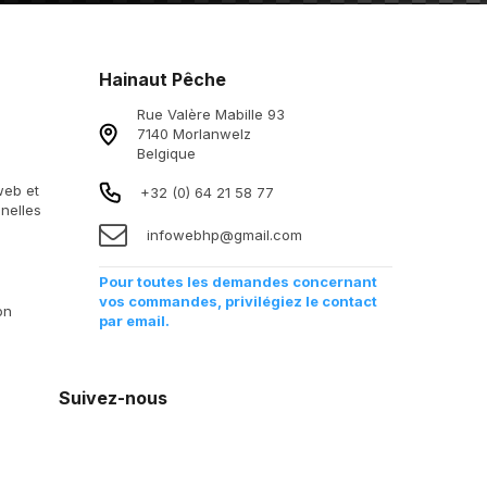
Hainaut Pêche
Rue Valère Mabille 93
7140 Morlanwelz
Belgique
 web et
+32 (0) 64 21 58 77
nelles
infowebhp@gmail.com
Pour toutes les demandes concernant
vos commandes, privilégiez le contact
on
par email.
Suivez-nous