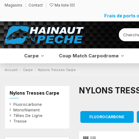
Magasins
Contact
Ma liste (
0
)
Frais de ports 
Carpe
Coup Match Carpodrome
Accueil
Carpe
Nylons Tresses Carpe
NYLONS TRES
Nylons Tresses Carpe
Fluorocarbone
Monofilament
Têtes De Ligne
FLUOROCARBONE
Tresse