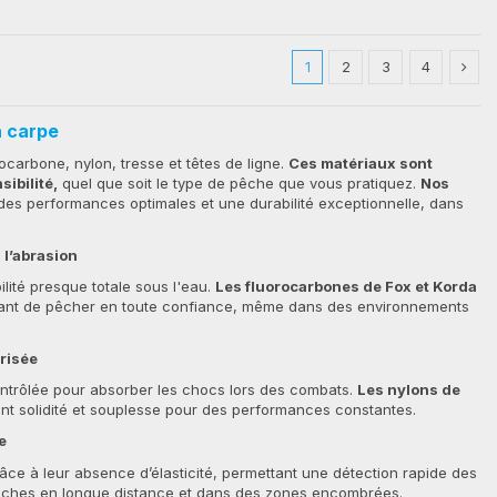
1
2
3
4
a carpe
ocarbone, nylon, tresse et têtes de ligne.
Ces matériaux sont
sibilité,
quel que soit le type de pêche que vous pratiquez.
Nos
des performances optimales et une durabilité exceptionnelle, dans
à l’abrasion
bilité presque totale sous l'eau.
Les fluorocarbones de Fox et Korda
ettant de pêcher en toute confiance, même dans des environnements
trisée
contrôlée pour absorber les chocs lors des combats.
Les nylons de
nt solidité et souplesse pour des performances constantes.
e
râce à leur absence d’élasticité, permettant une détection rapide des
s pêches en longue distance et dans des zones encombrées.