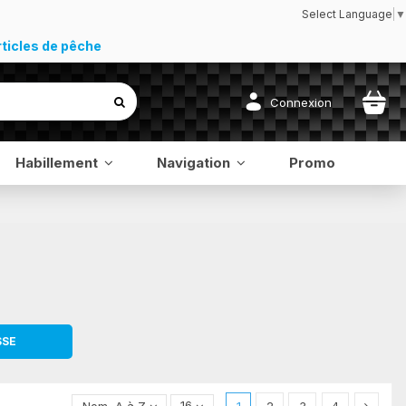
Select Language
▼
rticles de pêche
Connexion
Habillement
Navigation
Promo
SSE
Nom, A à Z
16