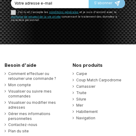
S'abonner
J'ai lu et j'accepte les
conditions générales
et je suis d'accord avec la
politique de respect de la vie privée
concernant le traitement des données à
caractère personnel.
Besoin d'aide
Nos produits
Comment effectuer ou
Carpe
retourner une commande ?
Coup Match Carpodrome
Mon compte
Carnassier
Visualiser ou suivre mes
Truite
commandes
Silure
Visualiser ou modifier mes
Mer
adresses
Habillement
Gérer mes informations
Navigation
personnelles
Contactez-nous
Plan du site