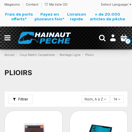
Select Language
▼
Magasins
Contact
Ma liste (
0
)
Frais de ports
Payez en
Livraison
+ de 20.000
offerts*
plusieurs fois*
rapide
articles de pêche
0
Accueil
Coup Match Carpodrome
Montage Ligne
Plioirs
PLIOIRS
Filtrer
Nom, A à Z
14