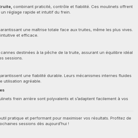
ruite,
combinant praticité, contrôle et fiabilité. Ces moulinets offrent
un réglage rapide et intuitif du frein.
rantissant une maîtrise totale face aux truites, même les plus vives.
ntuitive et efficace.
cannes destinées à la pêche de la truite, assurant un équilibre idéal
es sessions.
arantissent une fiabilité durable. Leurs mécanismes internes fluides
 utilisation agréable.
ues
inets frein arrière sont polyvalents et s’adaptent facilement à vos
til pratique et performant pour maximiser vos résultats. Profitez de
prochaines sessions dès aujourd’hui !