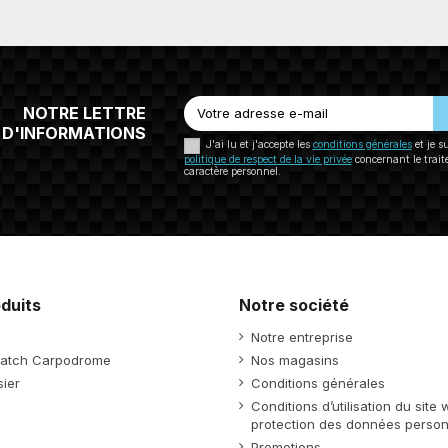
NOTRE LETTRE
D'INFORMATIONS
J'ai lu et j'accepte les
conditions générales
et je s
politique de respect de la vie privée
concernant le trai
caractère personnel.
duits
Notre société
Notre entreprise
atch Carpodrome
Nos magasins
ier
Conditions générales
Conditions d’utilisation du site
protection des données person
Promotions