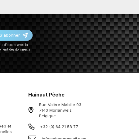
S'abonner
uis d'accord avec la
tement des données à
Hainaut Pêche
Rue Valère Mabille 93
7140 Morlanwelz
Belgique
 web et
+32 (0) 64 21 58 77
nelles
infowebhp@gmail.com