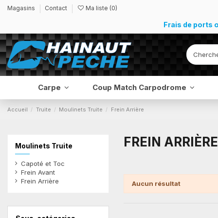
Magasins
Contact
Ma liste (
0
)
Frais de ports 
Carpe
Coup Match Carpodrome
Accueil
Truite
Moulinets Truite
Frein Arrière
FREIN ARRIÈRE
Moulinets Truite
Capoté et Toc
Frein Avant
Frein Arrière
Aucun résultat
Filtres