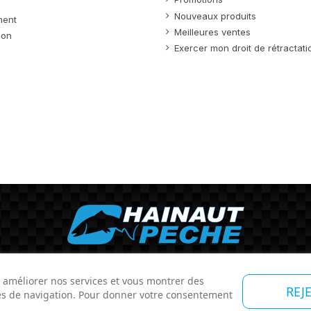
Nouveaux produits
ment
Meilleures ventes
ion
Exercer mon droit de rétractati
Hainaut-Pêche
N° d'entreprise : 0452 497 278
Contact
r améliorer nos services et vous montrer des
REJ
des de navigation. Pour donner votre consentement
Conditions générales