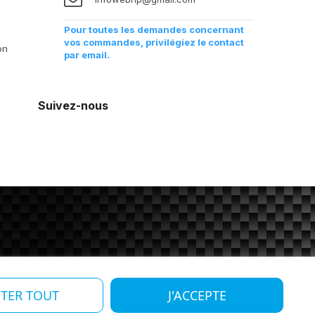
Pour toutes les demandes concernant
vos commandes, privilégiez le contact
on
par email.
Suivez-nous
ETER TOUT
J'ACCEPTE