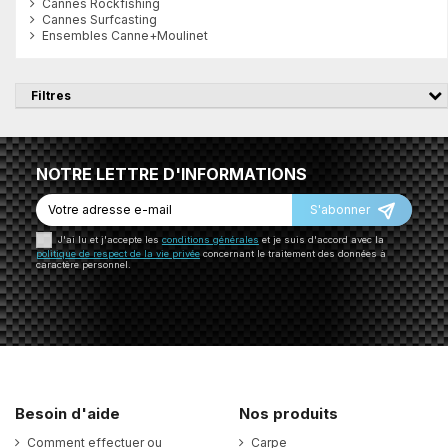
Cannes Rockfishing
Cannes Surfcasting
Ensembles Canne+Moulinet
Filtres
NOTRE LETTRE D'INFORMATIONS
S'abonner
J'ai lu et j'accepte les
conditions générales
et je suis d'accord avec la
politique de respect de la vie privée
concernant le traitement des données à
caractère personnel.
Besoin d'aide
Nos produits
Comment effectuer ou
Carpe