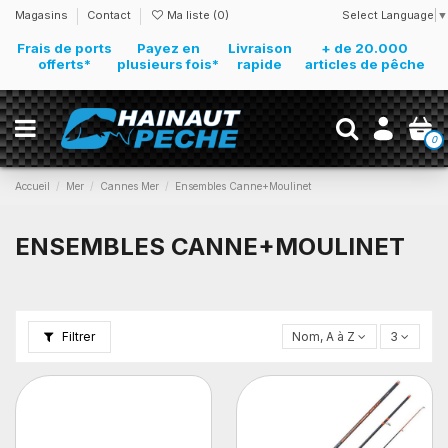
Select Language
▼
Magasins
Contact
Ma liste (
0
)
Frais de ports
Payez en
Livraison
+ de 20.000
offerts*
plusieurs fois*
rapide
articles de pêche
0
Accueil
Mer
Cannes Mer
Ensembles Canne+Moulinet
ENSEMBLES CANNE+MOULINET
Filtrer
Nom, A à Z
3