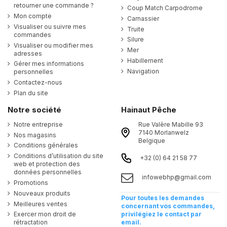
retourner une commande ?
Coup Match Carpodrome
Mon compte
Carnassier
Visualiser ou suivre mes
Truite
commandes
Silure
Visualiser ou modifier mes
Mer
adresses
Habillement
Gérer mes informations
Navigation
personnelles
Contactez-nous
Plan du site
Notre société
Hainaut Pêche
Notre entreprise
Rue Valère Mabille 93
7140 Morlanwelz
Nos magasins
Belgique
Conditions générales
Conditions d’utilisation du site
+32 (0) 64 21 58 77
web et protection des
données personnelles
infowebhp@gmail.com
Promotions
Nouveaux produits
Pour toutes les demandes
Meilleures ventes
concernant vos commandes,
Exercer mon droit de
privilégiez le contact par
rétractation
email.