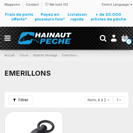
Select Language
▼
Magasins
Contact
Ma liste (
0
)
Frais de ports
Payez en
Livraison
+ de 20.000
offerts*
plusieurs fois*
rapide
articles de pêche
0
Accueil
Silure
Matériel Montage
Emerillons
EMERILLONS
Filtrer
Nom, A à Z
1