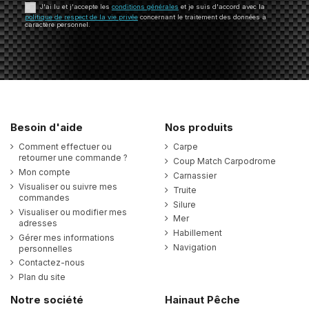
J'ai lu et j'accepte les
conditions générales
et je suis d'accord avec la
politique de respect de la vie privée
concernant le traitement des données à
caractère personnel.
Besoin d'aide
Nos produits
Comment effectuer ou
Carpe
retourner une commande ?
Coup Match Carpodrome
Mon compte
Carnassier
Visualiser ou suivre mes
Truite
commandes
Silure
Visualiser ou modifier mes
Mer
adresses
Habillement
Gérer mes informations
Navigation
personnelles
Contactez-nous
Plan du site
Notre société
Hainaut Pêche