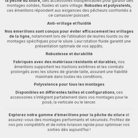
la pêche du silure,
des accessoires indispensables pour garantir des
montages solides, fluides et sans vrillage.
Robustes et polyvalents,
ces émerillons répondent aux exigences des pêcheurs confrontés à
ce carnassier puissant.
Anti-vrillage et fluidité
Nos émerillons sont conçus pour éviter efficacement les vrillages
de la ligne,
notamment lors de l’utilisation de leurres lourds ou de
montages spécifiques pour le silure. Leur rotation fluide garantit une
présentation optimale de vos appâts.
Robustesse et durabilité
Fabriqués avec des matériaux résistants et durables,
nos
émerillons supportent les tractions extrêmes et les combats
prolongés avec les silures de grande taille, assurant une fiabilité
maximale dans toutes les conditions.
Polyvalence pour tous les montages
Disponibles en différentes tailles et configurations
, ces
accessoires s’intègrent parfaitement dans vos montages pour le
posé, la verticale ou le lancer.
Explorez notre gamme d’émerillons pour la pêche du silure
et
assurez-vous des montages performants et sécurisés. Profitez de
nos prix compétitifs et de notre livraison rapide pour optimiser vos
sorties dès aujourd’hui !