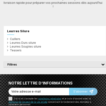
livraison rapide pour préparer vos prochaines sessions dès aujourd’hui
!
Leurres Silure
Cuillers
Leurres Durs silure
Leurres Souples silure
Teasers
Filtres
NOTRE LETTRE D'INFORMATIONS
S'abonner
J'ai lu et j'accepte les
conditions générales
et je suis d'accord avec la
politique de respect de la vie privée
concernant le traitement des données à
caractère personnel.