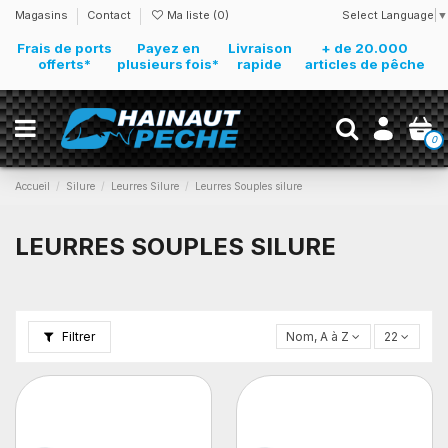
Select Language
▼
Magasins
Contact
Ma liste (
0
)
Frais de ports
Payez en
Livraison
+ de 20.000
offerts*
plusieurs fois*
rapide
articles de pêche
0
Accueil
Silure
Leurres Silure
Leurres Souples silure
LEURRES SOUPLES SILURE
Filtrer
Nom, A à Z
22