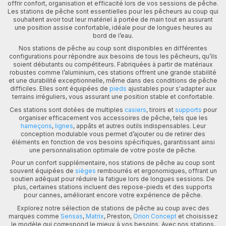
offrir confort, organisation et efficacité lors de vos sessions de pêche.
Les stations de pêche sont essentielles pour les pêcheurs au coup qui
souhaitent avoir tout leur matériel à portée de main tout en assurant
une position assise confortable, idéale pour de longues heures au
bord de l’eau.
Nos stations de pêche au coup sont disponibles en différentes
configurations pour répondre aux besoins de tous les pêcheurs, qu’ils
soient débutants ou compétiteurs. Fabriquées à partir de matériaux
robustes comme l’aluminium, ces stations offrent une grande stabilité
et une durabilité exceptionnelle, même dans des conditions de pêche
difficiles. Elles sont équipées de
pieds
ajustables pour s'adapter aux
terrains irréguliers, vous assurant une position stable et confortable.
Ces stations sont dotées de multiples
casiers
, tiroirs et
supports
pour
organiser efficacement vos accessoires de pêche, tels que les
hameçons
,
lignes
, appâts et autres outils indispensables. Leur
conception modulable vous permet d’ajouter ou de retirer des
éléments en fonction de vos besoins spécifiques, garantissant ainsi
une personnalisation optimale de votre poste de pêche.
Pour un confort supplémentaire, nos stations de pêche au coup sont
souvent équipées de
sièges
rembourrés et ergonomiques, offrant un
soutien adéquat pour réduire la fatigue lors de longues sessions. De
plus, certaines stations incluent des repose-pieds et des supports
pour cannes, améliorant encore votre expérience de pêche.
Explorez notre sélection de stations de pêche au coup avec des
marques comme
Sensas
,
Matrix
, Preston,
Orion Concept
et choisissez
le modèle qui correspond le mieux à vos besoins. Avec nos stations,