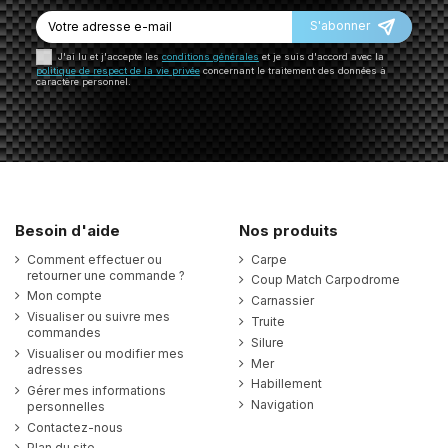
S'abonner
J'ai lu et j'accepte les
conditions générales
et je suis d'accord avec la
politique de respect de la vie privée
concernant le traitement des données à
caractère personnel.
Besoin d'aide
Nos produits
Comment effectuer ou
Carpe
retourner une commande ?
Coup Match Carpodrome
Mon compte
Carnassier
Visualiser ou suivre mes
Truite
commandes
Silure
Visualiser ou modifier mes
Mer
adresses
Habillement
Gérer mes informations
Navigation
personnelles
Contactez-nous
Plan du site