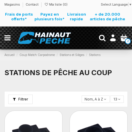
Select Language
▼
Magasins
Contact
Ma liste (
0
)
Frais de ports
Payez en
Livraison
+ de 20.000
offerts*
plusieurs fois*
rapide
articles de pêche
0
Accueil
Coup Match Carpodrome
Stations et Sièges
Stations
STATIONS DE PÊCHE AU COUP
Filtrer
Nom, A à Z
13