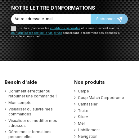
NOTRE LETTRE D'INFORMATIONS
S'abonner
J'ai lu et j'accepte les
conditions générales
et je suis d'accord avec la
politique de respect de la vie privée
concernant le traitement des données à
caractère personnel.
Besoin d'aide
Nos produits
Comment effectuer ou
Carpe
retourner une commande ?
Coup Match Carpodrome
Mon compte
Carnassier
Visualiser ou suivre mes
Truite
commandes
Silure
Visualiser ou modifier mes
Mer
adresses
Habillement
Gérer mes informations
Navigation
personnelles