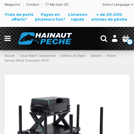
Select Language
▼
Magasins
Contact
Ma liste (
0
)
Frais de ports
Payez en
Livraison
+ de 20.000
offerts*
plusieurs fois*
rapide
articles de pêche
0
Accueil
Coup Match Carpodrome
Stations et Sièges
Stations
Panier
Sensas World Champion 3600