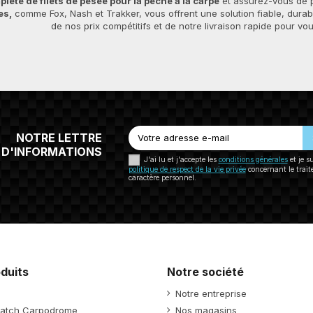
ète de filets de pesée pour la pêche à la carpe
et assurez-vous de p
es,
comme Fox, Nash et Trakker, vous offrent une solution fiable, dura
de nos prix compétitifs et de notre livraison rapide pour vo
NOTRE LETTRE
D'INFORMATIONS
J'ai lu et j'accepte les
conditions générales
et je s
politique de respect de la vie privée
concernant le trai
caractère personnel.
duits
Notre société
Notre entreprise
atch Carpodrome
Nos magasins