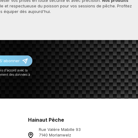
eser vos prises en toute sécurité et avec précision.
Nos produits
ble et respectueuse du poisson pour vos sessions de pêche. Profitez
us équiper dès aujourd'hui.
S'abonner
uis d'accord avec la
tement des données à
Hainaut Pêche
Rue Valère Mabille 93
7140 Morlanwelz