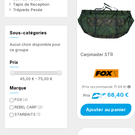
Tapis de Reception
Trépieds Pesée
Filtres
Sous-catégories
Aucun choix disponible pour
ce groupe
Carpmaster STR
Prix
45,00 € - 75,00 €
(Prix recommandé 71.99 €)
Marque
68,40 €
Prix
FOX
(4)
REBEL CARP
(2)
Ajouter au panier
STARBAITS
(1)