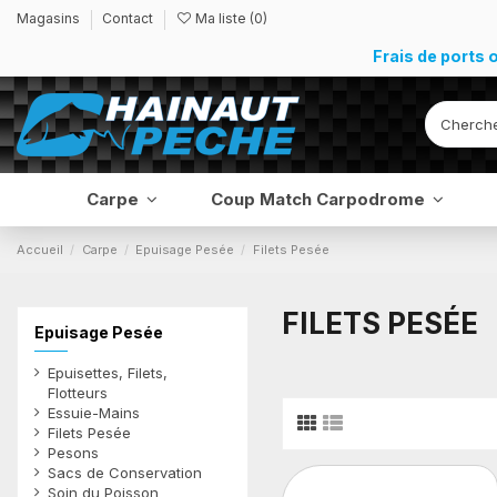
Magasins
Contact
Ma liste (
0
)
Frais de ports 
Carpe
Coup Match Carpodrome
Accueil
Carpe
Epuisage Pesée
Filets Pesée
FILETS PESÉE
Epuisage Pesée
Epuisettes, Filets,
Flotteurs
Essuie-Mains
Filets Pesée
Pesons
Sacs de Conservation
Soin du Poisson