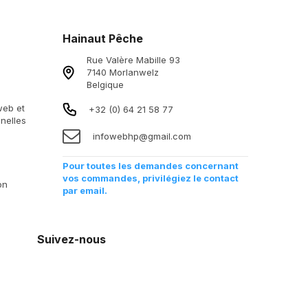
Hainaut Pêche
Rue Valère Mabille 93
7140 Morlanwelz
Belgique
 web et
+32 (0) 64 21 58 77
nelles
infowebhp@gmail.com
Pour toutes les demandes concernant
vos commandes, privilégiez le contact
on
par email.
Suivez-nous