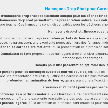
Hameçons Drop Shot pour Carna
 d’hameçons drop shot spécialement conçus pour les pêches fines 
 hameçons drop shot permettent une présentation naturelle de votr
aque touche. Ces hameçons sont indispensables pour les pêcheurs cherch
Hameçons drop shot : finesse et sensi
 conçus pour offrir une présentation parfaite du leurre souple,
perm
nesse, ils garantissent une excellente pénétration lors des ferrages, m
pêcher les carnassiers méfiants,
où la présentation et la précision so
Gamakatsu et Spro
proposent des hameçons drop shot ultra-piquants
efficace lors des ferrages.
Conçus pour une présentation optimale des l
 parfaits pour les montages avec des leurres souples,
tels que les
ant une présentation naturelle qui attire les carnassiers les plus méfian
profondeur et l’animation du leurre,
garantissant une efficacité m
Précision et efficacité pour les pêches 
 fabriqués à partir de matériaux de haute qualité,
garantissant une
onception offre une excellente réactivité lors des touches, assurant d
x pêches légères,
où la discrétion et la finesse sont cruciales pour ré