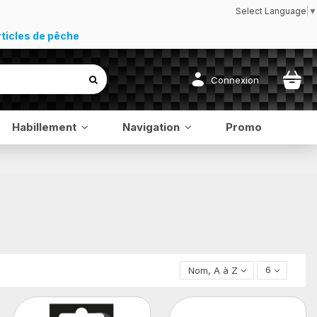
Select Language
▼
rticles de pêche
Connexion
Habillement
Navigation
Promo
Nom, A à Z
6