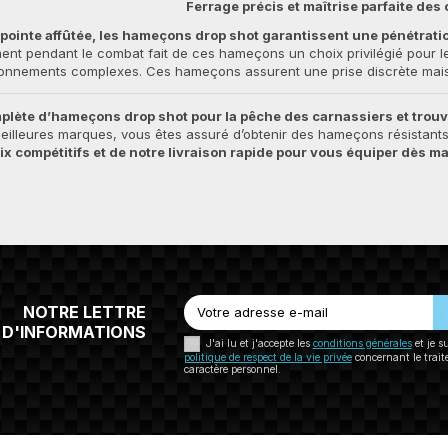
Ferrage précis et maîtrise parfaite des
r pointe affûtée, les hameçons drop shot garantissent une pénétrati
ment pendant le combat fait de ces hameçons un choix privilégié pour
onnements complexes. Ces hameçons assurent une prise discrète mais e
lète d’hameçons drop shot pour la pêche des carnassiers et trouv
eilleures marques, vous êtes assuré d’obtenir des hameçons résistants,
rix compétitifs et de notre livraison rapide pour vous équiper dès 
NOTRE LETTRE
D'INFORMATIONS
J'ai lu et j'accepte les
conditions générales
et je s
politique de respect de la vie privée
concernant le trai
caractère personnel.