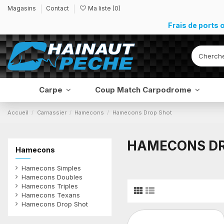
Magasins
Contact
Ma liste (
0
)
Frais de ports 
Carpe
Coup Match Carpodrome
Accueil
Carnassier
Hamecons
Hamecons Drop Shot
HAMECONS DR
Hamecons
Hamecons Simples
Hamecons Doubles
Hamecons Triples
Hamecons Texans
Hamecons Drop Shot