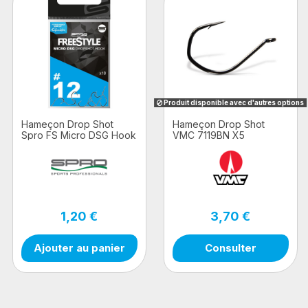
Produit disponible avec d'autres options
Hameçon Drop Shot
Hameçon Drop Shot
Spro FS Micro DSG Hook
VMC 7119BN X5
10pcs
1,20 €
3,70 €
Ajouter au panier
Consulter