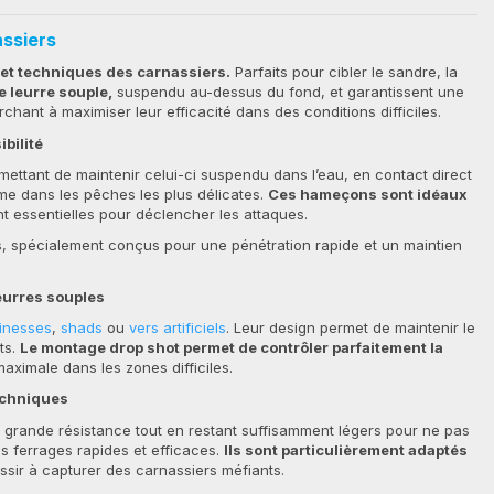
ssiers
et techniques des carnassiers.
Parfaits pour cibler le sandre, la
e leurre souple,
suspendu au-dessus du fond, et garantissent une
ant à maximiser leur efficacité dans des conditions difficiles.
bilité
ettant de maintenir celui-ci suspendu dans l’eau, en contact direct
ême dans les pêches les plus délicates.
Ces hameçons sont idéaux
nt essentielles pour déclencher les attaques.
, spécialement conçus pour une pénétration rapide et un maintien
eurres souples
finesses
,
shads
ou
vers artificiels
. Leur design permet de maintenir le
ts.
Le montage drop shot permet de contrôler parfaitement la
aximale dans les zones difficiles.
techniques
 grande résistance tout en restant suffisamment légers pour ne pas
es ferrages rapides et efficaces.
Ils sont particulièrement adaptés
ussir à capturer des carnassiers méfiants.