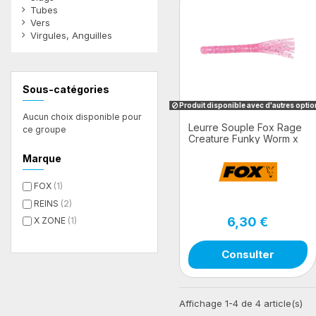
Tubes
Vers
Virgules, Anguilles
Filtres
Sous-catégories
Produit disponible avec d'autres opti
Aucun choix disponible pour
Leurre Souple Fox Rage
ce groupe
Creature Funky Worm x
8pcs
Marque
FOX
(1)
REINS
(2)
6,30 €
X ZONE
(1)
Consulter
Affichage 1-4 de 4 article(s)