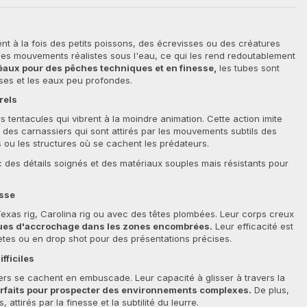
ent à la fois des petits poissons, des écrevisses ou des créatures
es mouvements réalistes sous l'eau, ce qui les rend redoutablement
éaux pour des pêches techniques et en finesse,
les tubes sont
ses et les eaux peu profondes.
rels
s tentacules qui vibrent à la moindre animation. Cette action imite
 des carnassiers qui sont attirés par les mouvements subtils des
 ou les structures où se cachent les prédateurs.
 des détails soignés et des matériaux souples mais résistants pour
esse
xas rig, Carolina rig ou avec des têtes plombées. Leur corps creux
sques d'accrochage dans les zones encombrées.
Leur efficacité est
tes ou en drop shot pour des présentations précises.
fficiles
ers se cachent en embuscade. Leur capacité à glisser à travers la
arfaits pour prospecter des environnements complexes.
De plus,
attirés par la finesse et la subtilité du leurre.