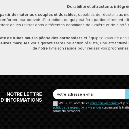
Durabilité et attractants intégré
partir de matériaux souples et durables,
capables de résister aux mu
r renforcer leur pouvoir d’attraction, ce qui peut être particulièrement 
tent de les utiliser dans différentes conditions de lumière et de clarté 
te de tubes pour la pêche des carnassiers
et équipez-vous de ces l
lleures marques
vous garantissent une action réaliste, une attractivité 
de notre livraison rapide pour réussir vos prochaine
NOTRE LETTRE
D'INFORMATIONS
J'ai lu et j'accepte les
conditions générales
et je s
politique de respect de la vie privée
concernant le trai
caractère personnel.