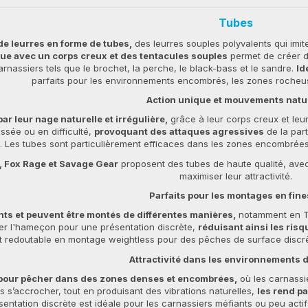
Tubes
e leurres en forme de tubes,
des leurres souples polyvalents qui imit
ue avec un corps creux et des tentacules souples
permet de créer d
carnassiers tels que le brochet, la perche, le black-bass et le sandre.
Id
parfaits pour les environnements encombrés, les zones rocheu
Action unique et mouvements natu
ar leur nage naturelle et irrégulière,
grâce à leur corps creux et leur
ssée ou en difficulté,
provoquant des attaques agressives
de la part
. Les tubes sont particulièrement efficaces dans les zones encombrées
 Fox Rage et Savage Gear
proposent des tubes de haute qualité, avec
maximiser leur attractivité.
Parfaits pour les montages en fin
nts et peuvent être montés de différentes manières,
notamment en Te
er l'hameçon pour une présentation discrète,
réduisant ainsi les ri
t redoutable en montage weightless pour des pêches de surface discrè
Attractivité dans les environnements di
 pour pêcher dans des zones denses et encombrées,
où les carnassi
s s’accrocher, tout en produisant des vibrations naturelles,
les rend p
sentation discrète est idéale pour les carnassiers méfiants ou peu actifs, 