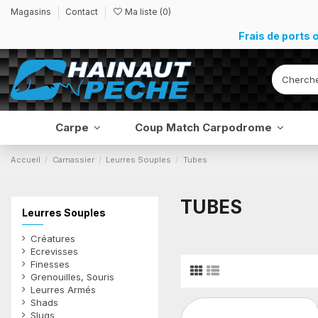
Magasins
Contact
Ma liste (
0
)
Frais de ports 
Carpe
Coup Match Carpodrome
Accueil
Carnassier
Leurres Souples
Tubes
TUBES
Leurres Souples
Créatures
Ecrevisses
Finesses
Grenouilles, Souris
Leurres Armés
Shads
Slugs