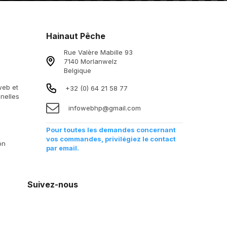
Hainaut Pêche
Rue Valère Mabille 93
7140 Morlanwelz
Belgique
 web et
+32 (0) 64 21 58 77
nelles
infowebhp@gmail.com
Pour toutes les demandes concernant
vos commandes, privilégiez le contact
on
par email.
Suivez-nous