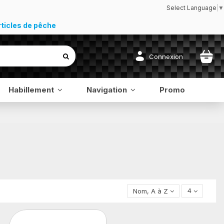
Select Language
▼
rticles de pêche
Connexion
Habillement
Navigation
Promo
Nom, A à Z
4