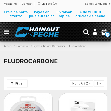
Select Language
▼
Magasins
Contact
Ma liste (
0
)
Frais de ports
Payez en
Livraison
+ de 20.000
offerts*
plusieurs fois*
rapide
articles de pêche
0
Accueil
Carnassier
Nylons Tresses Carnassier
Fluorocarbone
FLUOROCARBONE
Filtrer
Nom, A à Z
9