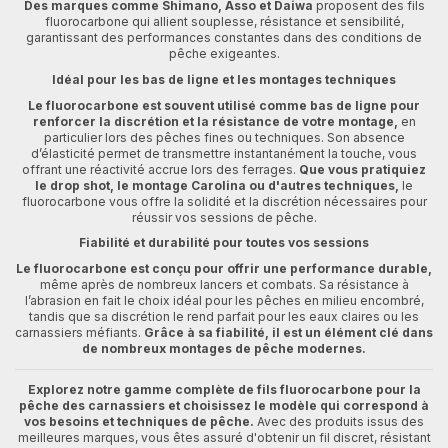
Des marques comme Shimano, Asso et Daiwa
proposent des fils
fluorocarbone qui allient souplesse, résistance et sensibilité,
garantissant des performances constantes dans des conditions de
pêche exigeantes.
Idéal pour les bas de ligne et les montages techniques
Le fluorocarbone est souvent utilisé comme bas de ligne pour
renforcer la discrétion et la résistance de votre montage,
en
particulier lors des pêches fines ou techniques. Son absence
d’élasticité permet de transmettre instantanément la touche, vous
offrant une réactivité accrue lors des ferrages.
Que vous pratiquiez
le drop shot, le montage Carolina ou d'autres techniques,
le
fluorocarbone vous offre la solidité et la discrétion nécessaires pour
réussir vos sessions de pêche.
Fiabilité et durabilité pour toutes vos sessions
Le fluorocarbone est conçu pour offrir une performance durable,
même après de nombreux lancers et combats. Sa résistance à
l’abrasion en fait le choix idéal pour les pêches en milieu encombré,
tandis que sa discrétion le rend parfait pour les eaux claires ou les
carnassiers méfiants.
Grâce à sa fiabilité, il est un élément clé dans
de nombreux montages de pêche modernes.
Explorez notre gamme complète de fils fluorocarbone pour la
pêche des carnassiers et choisissez le modèle qui correspond à
vos besoins et techniques de pêche.
Avec des produits issus des
meilleures marques, vous êtes assuré d'obtenir un fil discret, résistant