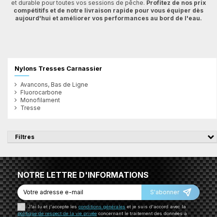
et durable pour toutes vos sessions de pêche.
Profitez de nos prix
compétitifs et de notre livraison rapide pour vous équiper dès
aujourd'hui et améliorer vos performances au bord de l'eau.
Nylons Tresses Carnassier
Avancons, Bas de Ligne
Fluorocarbone
Monofilament
Tresse
Filtres
NOTRE LETTRE D'INFORMATIONS
S'abonner
J'ai lu et j'accepte les
conditions générales
et je suis d'accord avec la
politique de respect de la vie privée
concernant le traitement des données à