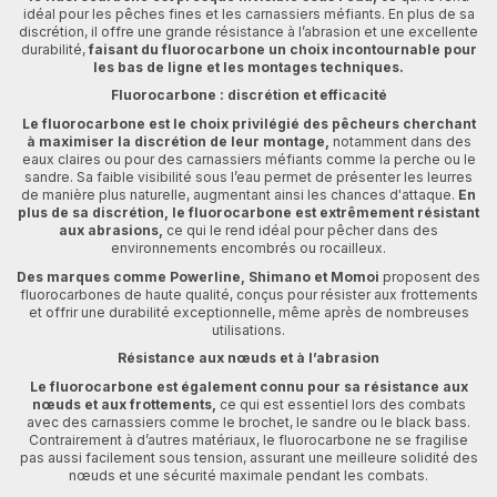
idéal pour les pêches fines et les carnassiers méfiants. En plus de sa
discrétion, il offre une grande résistance à l’abrasion et une excellente
durabilité,
faisant du fluorocarbone un choix incontournable pour
les bas de ligne et les montages techniques.
Fluorocarbone : discrétion et efficacité
Le fluorocarbone est le choix privilégié des pêcheurs cherchant
à maximiser la discrétion de leur montage,
notamment dans des
eaux claires ou pour des carnassiers méfiants comme la perche ou le
sandre. Sa faible visibilité sous l’eau permet de présenter les leurres
de manière plus naturelle, augmentant ainsi les chances d'attaque.
En
plus de sa discrétion, le fluorocarbone est extrêmement résistant
aux abrasions,
ce qui le rend idéal pour pêcher dans des
environnements encombrés ou rocailleux.
Des marques comme Powerline, Shimano et Momoi
proposent des
fluorocarbones de haute qualité, conçus pour résister aux frottements
et offrir une durabilité exceptionnelle, même après de nombreuses
utilisations.
Résistance aux nœuds et à l’abrasion
Le fluorocarbone est également connu pour sa résistance aux
nœuds et aux frottements,
ce qui est essentiel lors des combats
avec des carnassiers comme le brochet, le sandre ou le black bass.
Contrairement à d’autres matériaux, le fluorocarbone ne se fragilise
pas aussi facilement sous tension, assurant une meilleure solidité des
nœuds et une sécurité maximale pendant les combats.