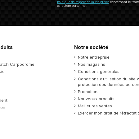
politique de respect de la vie privée
concernant le trai
caractère personnel.
duits
Notre société
Notre entreprise
atch Carpodrome
Nos magasins
ier
Conditions générales
Conditions d’utilisation du site
protection des données person
Promotions
Nouveaux produits
ment
Meilleures ventes
ion
Exercer mon droit de rétractati