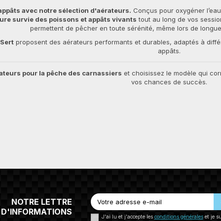
appâts avec notre sélection d'aérateurs.
Conçus pour oxygéner l’eau 
ure survie des poissons et appâts vivants
tout au long de vos session
permettent de pêcher en toute sérénité, même lors de longue
Sert
proposent des aérateurs performants et durables, adaptés à diffé
appâts.
ateurs pour la pêche des carnassiers
et choisissez le modèle qui cor
vos chances de succès.
NOTRE LETTRE
D'INFORMATIONS
J'ai lu et j'accepte les
conditions générales
et je s