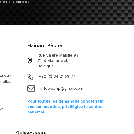
tement des données à
Hainaut Pêche
Rue Valère Mabille 93
7140 Morlanwelz
Belgique
 web et
+32 (0) 64 21 58 77
nelles
infowebhp@gmail.com
Pour toutes les demandes concernant
vos commandes, privilégiez le contact
on
par email.
Suivez-nous