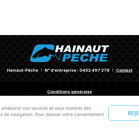
Hainaut-Pêche
N° d'entreprise : 0452 497 278
Contact
Conditions générales
méliorer l'expérience utilisateur.
Conditions d'utilisation du site web
©Hainaut-Pêche 2024 -
Made by Tesial
r améliorer nos services et vous montrer des
REJ
des de navigation. Pour donner votre consentement