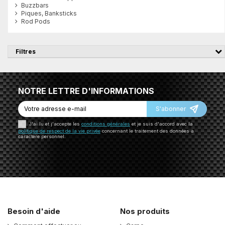
Buzzbars
Piques, Banksticks
Rod Pods
Filtres
NOTRE LETTRE D'INFORMATIONS
S'abonner
J'ai lu et j'accepte les
conditions générales
et je suis d'accord avec la
politique de respect de la vie privée
concernant le traitement des données à
caractère personnel.
Besoin d'aide
Nos produits