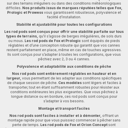
sur des terrains irréguliers ou dans des conditions météorologiques
difficiles.
Nos produits issus de marques réputées telles que Fox,
Prologic et Prowess
vous garantissent robustesse, polyvalence et
facilité d’installation.
Stabilité et ajustabilité pour toutes les configurations
Les rod pods sont conçus pour offrir une stabilité parfaite sur tous
types de terrains,
qu’il s’agisse de berges irrégulières, de sols durs
ou mous.
Les rod pods de Fox et Prologic
sont équipés de pieds
réglables et d’une conception robuste qui garantit que vos cannes
restent parfaitement en place, même en cas de touches agressives.
Ils sont conçus pour s’adapter à toutes les configurations, que vous
pêchiez avec 2, 3 ou 4 cannes.
Polyvalence et adaptabilité aux conditions de pêche
Nos rod pods sont entièrement réglables en hauteur et en
largeur,
vous permettant de les adapter aux conditions spécifiques
de chaque session de pêche.
Ces modèles
sont légers et faciles à
transporter, tout en étant suffisamment robustes pour résister aux
conditions extérieures les plus exigeantes. Que vous pêchiez à
longue distance ou en bordure, ces rod pods sont conçus pour
s’adapter à vos besoins.
Montage et transport faciles
Nos rod pods sont faciles à installer et à démonter,
offrant un
montage rapide pour que vous puissiez commencer à pêcher sans
perte de temps.
Les rod pods de Fox et Orion Concept
sont