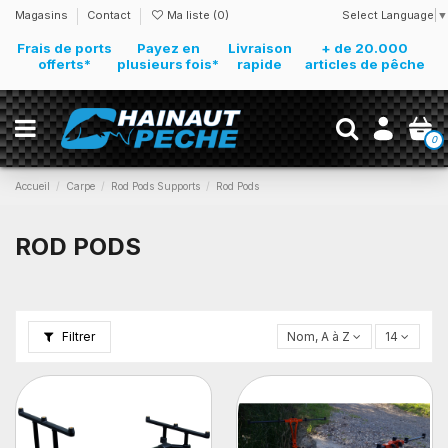
Select Language
▼
Magasins
Contact
Ma liste (
0
)
Frais de ports
Payez en
Livraison
+ de 20.000
offerts*
plusieurs fois*
rapide
articles de pêche
0
Accueil
Carpe
Rod Pods Supports
Rod Pods
ROD PODS
Filtrer
Nom, A à Z
14