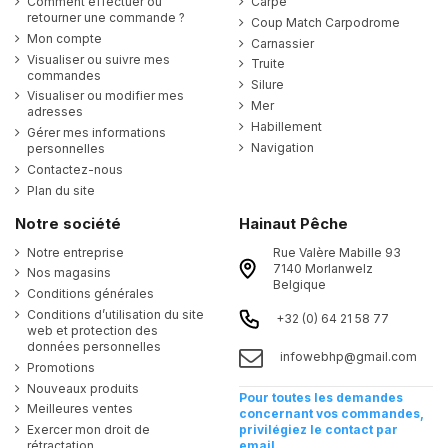
Comment effectuer ou
Carpe
retourner une commande ?
Coup Match Carpodrome
Mon compte
Carnassier
Visualiser ou suivre mes
Truite
commandes
Silure
Visualiser ou modifier mes
Mer
adresses
Habillement
Gérer mes informations
Navigation
personnelles
Contactez-nous
Plan du site
Notre société
Hainaut Pêche
Notre entreprise
Rue Valère Mabille 93
7140 Morlanwelz
Nos magasins
Belgique
Conditions générales
Conditions d’utilisation du site
+32 (0) 64 21 58 77
web et protection des
données personnelles
infowebhp@gmail.com
Promotions
Nouveaux produits
Pour toutes les demandes
Meilleures ventes
concernant vos commandes,
Exercer mon droit de
privilégiez le contact par
rétractation
email.