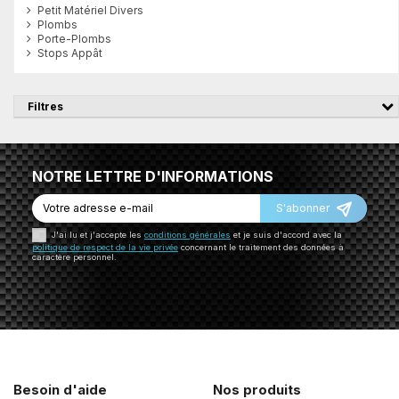
Petit Matériel Divers
Plombs
Porte-Plombs
Stops Appât
Filtres
NOTRE LETTRE D'INFORMATIONS
S'abonner
J'ai lu et j'accepte les
conditions générales
et je suis d'accord avec la
politique de respect de la vie privée
concernant le traitement des données à
caractère personnel.
Besoin d'aide
Nos produits