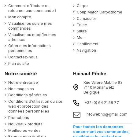
Comment effectuer ou
Carpe
retourner une commande ?
Coup Match Carpodrome
Mon compte
Carnassier
Visualiser ou suivre mes
Truite
commandes
Silure
Visualiser ou modifier mes
Mer
adresses
Habillement
Gérer mes informations
Navigation
personnelles
Contactez-nous
Plan du site
Notre société
Hainaut Pêche
Notre entreprise
Rue Valère Mabille 93
7140 Morlanwelz
Nos magasins
Belgique
Conditions générales
Conditions d’utilisation du site
+32 (0) 64 21 58 77
web et protection des
données personnelles
infowebhp@gmail.com
Promotions
Nouveaux produits
Pour toutes les demandes
Meilleures ventes
concernant vos commandes,
Exercer mon droit de
privilégiez le contact par