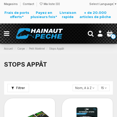
Select Language
▼
Magasins
Contact
Ma liste (
0
)
Frais de ports
Payez en
Livraison
+ de 20.000
offerts*
plusieurs fois*
rapide
articles de pêche
0
Accueil
Carpe
Petit Matériel
Stops Appât
STOPS APPÂT
Filtrer
Nom, A à Z
15