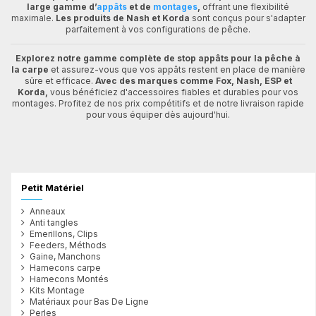
large gamme d’
appâts
et de
montages
,
offrant une flexibilité
maximale.
Les produits de Nash et Korda
sont conçus pour s'adapter
parfaitement à vos configurations de pêche.
Explorez notre gamme complète de stop appâts pour la pêche à
la carpe
et assurez-vous que vos appâts restent en place de manière
sûre et efficace.
Avec des marques comme Fox, Nash, ESP et
Korda,
vous bénéficiez d'accessoires fiables et durables pour vos
montages. Profitez de nos prix compétitifs et de notre livraison rapide
pour vous équiper dès aujourd'hui.
Petit Matériel
Anneaux
Anti tangles
Emerillons, Clips
Feeders, Méthods
Gaine, Manchons
Hamecons carpe
Hamecons Montés
Kits Montage
Matériaux pour Bas De Ligne
Perles