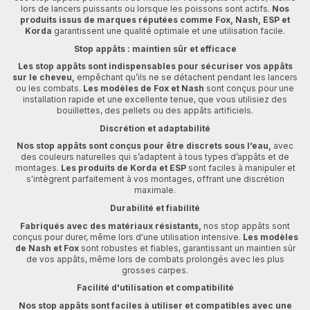
lors de lancers puissants ou lorsque les poissons sont actifs.
Nos
produits issus de marques réputées comme Fox, Nash, ESP et
Korda
garantissent une qualité optimale et une utilisation facile.
Stop appâts : maintien sûr et efficace
Les stop appâts sont indispensables pour sécuriser vos appâts
sur le cheveu,
empêchant qu’ils ne se détachent pendant les lancers
ou les combats.
Les modèles de Fox et Nash
sont conçus pour une
installation rapide et une excellente tenue, que vous utilisiez des
bouillettes, des pellets ou des appâts artificiels.
Discrétion et adaptabilité
Nos stop appâts sont conçus pour être discrets sous l’eau,
avec
des couleurs naturelles qui s’adaptent à tous types d’appâts et de
montages.
Les produits de Korda et ESP
sont faciles à manipuler et
s'intègrent parfaitement à vos montages, offrant une discrétion
maximale.
Durabilité et fiabilité
Fabriqués avec des matériaux résistants,
nos stop appâts sont
conçus pour durer, même lors d'une utilisation intensive.
Les modèles
de Nash et Fox
sont robustes et fiables, garantissant un maintien sûr
de vos appâts, même lors de combats prolongés avec les plus
grosses carpes.
Facilité d'utilisation et compatibilité
Nos stop appâts sont faciles à utiliser et compatibles avec une