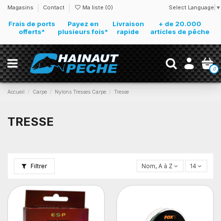
Select Language
▼
Magasins
Contact
Ma liste (
0
)
Frais de ports
Payez en
Livraison
+ de 20.000
offerts*
plusieurs fois*
rapide
articles de pêche
0
Accueil
Carpe
Nylons Tresses Carpe
Tresse
TRESSE
Filtrer
Nom, A à Z
14