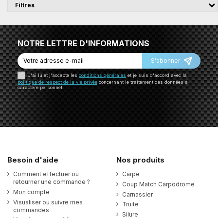
Filtres
NOTRE LETTRE D'INFORMATIONS
S'abonner
J'ai lu et j'accepte les
conditions générales
et je suis d'accord avec la
politique de respect de la vie privée
concernant le traitement des données à
caractère personnel.
Besoin d'aide
Nos produits
Comment effectuer ou
Carpe
retourner une commande ?
Coup Match Carpodrome
Mon compte
Carnassier
Visualiser ou suivre mes
Truite
commandes
Silure