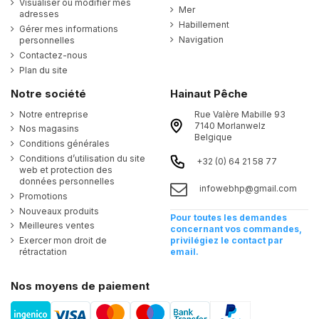
Visualiser ou modifier mes
Mer
adresses
Habillement
Gérer mes informations
Navigation
personnelles
Contactez-nous
Plan du site
Notre société
Hainaut Pêche
Notre entreprise
Rue Valère Mabille 93
7140 Morlanwelz
Nos magasins
Belgique
Conditions générales
Conditions d’utilisation du site
+32 (0) 64 21 58 77
web et protection des
données personnelles
infowebhp@gmail.com
Promotions
Nouveaux produits
Pour toutes les demandes
Meilleures ventes
concernant vos commandes,
Exercer mon droit de
privilégiez le contact par
rétractation
email.
Nos moyens de paiement