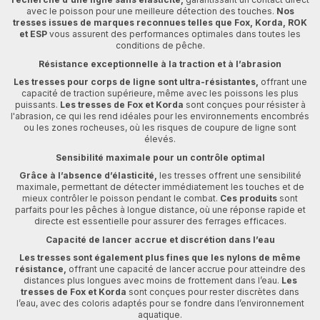
avec le poisson pour une meilleure détection des touches.
Nos
tresses issues de marques reconnues telles que Fox, Korda, ROK
et ESP
vous assurent des performances optimales dans toutes les
conditions de pêche.
Résistance exceptionnelle à la traction et à l’abrasion
Les tresses pour corps de ligne sont ultra-résistantes,
offrant une
capacité de traction supérieure, même avec les poissons les plus
puissants.
Les tresses de Fox et Korda
sont conçues pour résister à
l'abrasion, ce qui les rend idéales pour les environnements encombrés
ou les zones rocheuses, où les risques de coupure de ligne sont
élevés.
Sensibilité maximale pour un contrôle optimal
Grâce à l’absence d’élasticité,
les tresses offrent une sensibilité
maximale, permettant de détecter immédiatement les touches et de
mieux contrôler le poisson pendant le combat.
Ces produits
sont
parfaits pour les pêches à longue distance, où une réponse rapide et
directe est essentielle pour assurer des ferrages efficaces.
Capacité de lancer accrue et discrétion dans l’eau
Les tresses sont également plus fines que les nylons de même
résistance,
offrant une capacité de lancer accrue pour atteindre des
distances plus longues avec moins de frottement dans l’eau.
Les
tresses de Fox et Korda
sont conçues pour rester discrètes dans
l’eau, avec des coloris adaptés pour se fondre dans l’environnement
aquatique.