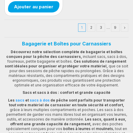
Ajouter au panier
1
2
3
…
9
Bagagerie et Boîtes pour Carnassiers
Découvrez notre sélection complète de bagagerie et boîtes
conçues pour la pêche des carnassiers,
incluant sacs, sacs à dos,
fourreaux, petite bagagerie et boîtes.
Ces solutions de rangement
sont idéales pour organiser et protéger votre matériel,
que ce soit
pour des sessions de pêche rapides ou prolongées. Grâce à des
matériaux résistants, des compartiments pratiques et des designs
ergonomiques, ces produits vous garantissent une protection
optimale et une organisation efficace de votre équipement.
Sacs et sacs à dos : confort et grande capacité
Les
sacs
et
sacs à dos
de pêche sont parfaits pour transporter
tout votre matériel de carnassier en toute sécurité et confort,
grâce à leurs multiples compartiments et poches. Les sacs à dos
permettent de garder vos mains libres tout en organisant vos leurres,
outils, et accessoires de manière ordonnée.
Les sacs, quant à eux,
offrent une grande capacité de rangement,
avec des poches
spécialement conçues pour vos
boîtes à leurres
et
moulinets
, tout en