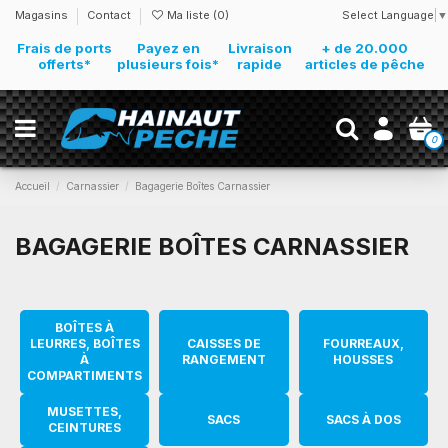
Select Language
▼
Magasins
Contact
Ma liste (
0
)
Frais de ports
Payez en
Livraison
+ de 20.000
offerts*
plusieurs fois*
rapide
articles de pêche
0
Accueil
Carnassier
Bagagerie Boîtes Carnassier
BAGAGERIE BOÎTES CARNASSIER
BOÎTES À
LEURRES, BOÎTES
CAISSES DE
FOURREAUX,
À
RANGEMENT
HOUSSES
COMPARTIMENTS
MUSETTES,
SACS
SACS À DOS
CEINTURES