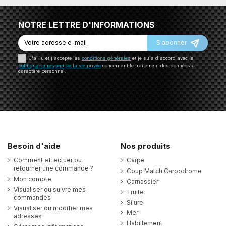
NOTRE LETTRE D'INFORMATIONS
S'abonner
J'ai lu et j'accepte les
conditions générales
et je suis d'accord avec la
politique de respect de la vie privée
concernant le traitement des données à
caractère personnel.
Besoin d'aide
Nos produits
Comment effectuer ou
Carpe
retourner une commande ?
Coup Match Carpodrome
Mon compte
Carnassier
Visualiser ou suivre mes
Truite
commandes
Silure
Visualiser ou modifier mes
Mer
adresses
Habillement