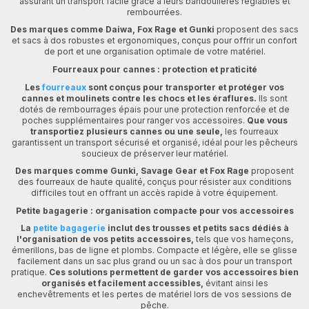
assurant un transport facile grâce à leurs bandoulières réglables et
rembourrées.
Des marques comme Daiwa, Fox Rage et Gunki
proposent des sacs
et sacs à dos robustes et ergonomiques, conçus pour offrir un confort
de port et une organisation optimale de votre matériel.
Fourreaux pour cannes : protection et praticité
Les
fourreaux
sont conçus pour transporter et protéger vos
cannes et moulinets contre les chocs et les éraflures.
Ils sont
dotés de rembourrages épais pour une protection renforcée et de
poches supplémentaires pour ranger vos accessoires.
Que vous
transportiez plusieurs cannes ou une seule,
les fourreaux
garantissent un transport sécurisé et organisé, idéal pour les pêcheurs
soucieux de préserver leur matériel.
Des marques comme Gunki, Savage Gear et Fox Rage
proposent
des fourreaux de haute qualité, conçus pour résister aux conditions
difficiles tout en offrant un accès rapide à votre équipement.
Petite bagagerie : organisation compacte pour vos accessoires
La
petite bagagerie
inclut des trousses et petits sacs dédiés à
l'organisation de vos petits accessoires,
tels que vos hameçons,
émerillons, bas de ligne et plombs. Compacte et légère, elle se glisse
facilement dans un sac plus grand ou un sac à dos pour un transport
pratique.
Ces solutions permettent de garder vos accessoires bien
organisés et facilement accessibles,
évitant ainsi les
enchevêtrements et les pertes de matériel lors de vos sessions de
pêche.