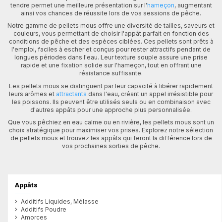
tendre permet une meilleure présentation sur l'
hameçon
, augmentant
ainsi vos chances de réussite lors de vos sessions de pêche.
Notre gamme de pellets mous offre une diversité de tailles, saveurs et
couleurs, vous permettant de choisir l'appât parfait en fonction des
conditions de pêche et des espèces ciblées. Ces pellets sont prêts à
l'emploi, faciles à escher et conçus pour rester attractifs pendant de
longues périodes dans l'eau. Leur texture souple assure une prise
rapide et une fixation solide sur l'hameçon, tout en offrant une
résistance suffisante.
Les pellets mous se distinguent par leur capacité à libérer rapidement
leurs arômes et
attractants
dans l'eau, créant un appel irrésistible pour
les poissons. Ils peuvent être utilisés seuls ou en combinaison avec
d'autres appâts pour une approche plus personnalisée.
Que vous pêchiez en eau calme ou en rivière, les pellets mous sont un
choix stratégique pour maximiser vos prises. Explorez notre sélection
de pellets mous et trouvez les appâts qui feront la différence lors de
vos prochaines sorties de pêche.
Appâts
Additifs Liquides, Mélasse
Additifs Poudre
Amorces