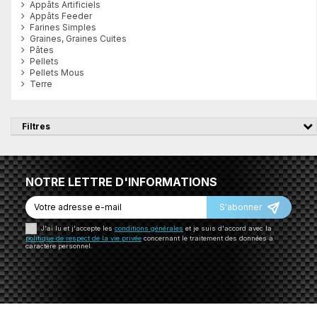
Appâts Artificiels
Appâts Feeder
Farines Simples
Graines, Graines Cuites
Pâtes
Pellets
Pellets Mous
Terre
Filtres
NOTRE LETTRE D'INFORMATIONS
S'abonner
J'ai lu et j'accepte les
conditions générales
et je suis d'accord avec la
politique de respect de la vie privée
concernant le traitement des données à
caractère personnel.