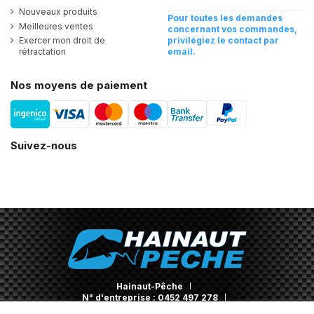
Nouveaux produits
Pour toutes les demandes
Meilleures ventes
concernant vos commandes,
Exercer mon droit de
privilégiez le contact par
rétractation
email.
Nos moyens de paiement
Suivez-nous
Hainaut-Pêche
N° d'entreprise : 0452 497 278
Contact