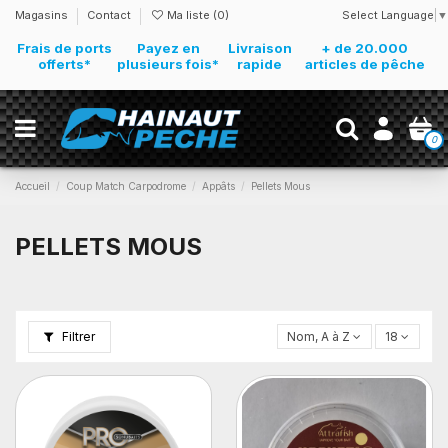
Select Language
▼
Magasins
Contact
Ma liste (
0
)
Frais de ports
Payez en
Livraison
+ de 20.000
offerts*
plusieurs fois*
rapide
articles de pêche
0
Accueil
Coup Match Carpodrome
Appâts
Pellets Mous
PELLETS MOUS
Filtrer
Nom, A à Z
18