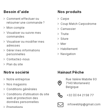
Besoin d'aide
Nos produits
Comment effectuer ou
Carpe
retourner une commande ?
Coup Match Carpodrome
Mon compte
Carnassier
Visualiser ou suivre mes
Truite
commandes
Silure
Visualiser ou modifier mes
Mer
adresses
Habillement
Gérer mes informations
Navigation
personnelles
Contactez-nous
Plan du site
Notre société
Hainaut Pêche
Notre entreprise
Rue Valère Mabille 93
7140 Morlanwelz
Nos magasins
Belgique
Conditions générales
Conditions d’utilisation du site
+32 (0) 64 21 58 77
web et protection des
données personnelles
infowebhp@gmail.com
Promotions