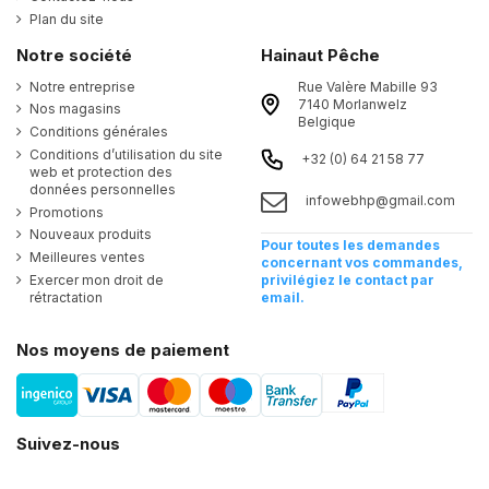
Plan du site
Notre société
Hainaut Pêche
Notre entreprise
Rue Valère Mabille 93
7140 Morlanwelz
Nos magasins
Belgique
Conditions générales
Conditions d’utilisation du site
+32 (0) 64 21 58 77
web et protection des
données personnelles
infowebhp@gmail.com
Promotions
Nouveaux produits
Pour toutes les demandes
Meilleures ventes
concernant vos commandes,
Exercer mon droit de
privilégiez le contact par
rétractation
email.
Nos moyens de paiement
Suivez-nous