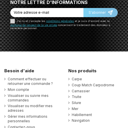
NOTRE LETTRE D'INFORMATIONS
S'abonner
J'ai lu et j'accepte les
conditions générales
et je suis d'accord avec la
politique de respect de la vie privée
concernant le traitement des données à
caractère personnel.
Besoin d'aide
Nos produits
Comment effectuer ou
Carpe
retourner une commande ?
Coup Match Carpodrome
Mon compte
Carnassier
Visualiser ou suivre mes
Truite
commandes
Silure
Visualiser ou modifier mes
Mer
adresses
Habillement
Gérer mes informations
Navigation
personnelles
Contactez-nous