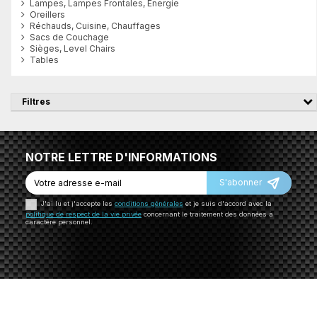
Lampes, Lampes Frontales, Energie
Oreillers
Réchauds, Cuisine, Chauffages
Sacs de Couchage
Sièges, Level Chairs
Tables
Filtres
NOTRE LETTRE D'INFORMATIONS
S'abonner
J'ai lu et j'accepte les
conditions générales
et je suis d'accord avec la
politique de respect de la vie privée
concernant le traitement des données à
caractère personnel.