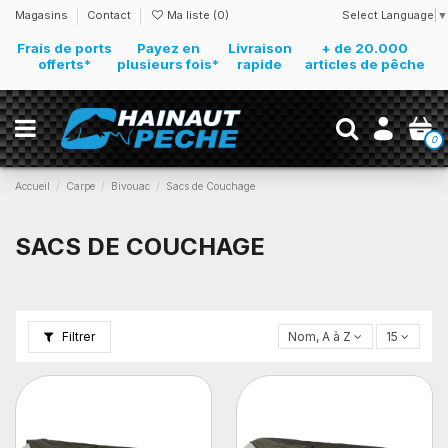
Select Language
▼
Magasins
Contact
Ma liste (
0
)
Frais de ports
Payez en
Livraison
+ de 20.000
offerts*
plusieurs fois*
rapide
articles de pêche
0
Accueil
Carpe
Bivouac
Sacs de Couchage
SACS DE COUCHAGE
Filtrer
Nom, A à Z
15