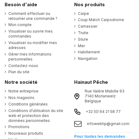
Besoin d'aide
Nos produits
Comment effectuer ou
Carpe
retourner une commande ?
Coup Match Carpodrome
Mon compte
Carnassier
Visualiser ou suivre mes
Truite
commandes
Silure
Visualiser ou modifier mes
Mer
adresses
Habillement
Gérer mes informations
Navigation
personnelles
Contactez-nous
Plan du site
Notre société
Hainaut Pêche
Notre entreprise
Rue Valère Mabille 93
7140 Morlanwelz
Nos magasins
Belgique
Conditions générales
Conditions d’utilisation du site
+32 (0) 64 21 58 77
web et protection des
données personnelles
infowebhp@gmail.com
Promotions
Nouveaux produits
Pour toutes les demandes