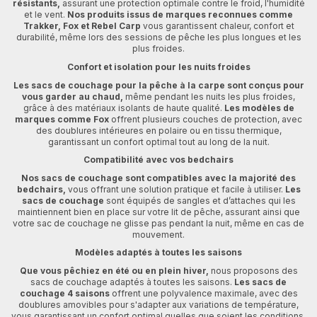
résistants,
assurant une protection optimale contre le froid, l'humidité
et le vent.
Nos produits issus de marques reconnues comme
Trakker, Fox et Rebel Carp
vous garantissent chaleur, confort et
durabilité, même lors des sessions de pêche les plus longues et les
plus froides.
Confort et isolation pour les nuits froides
Les sacs de couchage pour la pêche à la carpe sont conçus pour
vous garder au chaud,
même pendant les nuits les plus froides,
grâce à des matériaux isolants de haute qualité.
Les modèles de
marques comme Fox
offrent plusieurs couches de protection, avec
des doublures intérieures en polaire ou en tissu thermique,
garantissant un confort optimal tout au long de la nuit.
Compatibilité avec vos bedchairs
Nos sacs de couchage sont compatibles avec la majorité des
bedchairs,
vous offrant une solution pratique et facile à utiliser.
Les
sacs de couchage
sont équipés de sangles et d’attaches qui les
maintiennent bien en place sur votre lit de pêche, assurant ainsi que
votre sac de couchage ne glisse pas pendant la nuit, même en cas de
mouvement.
Modèles adaptés à toutes les saisons
Que vous pêchiez en été ou en plein hiver,
nous proposons des
sacs de couchage adaptés à toutes les saisons.
Les sacs de
couchage 4 saisons
offrent une polyvalence maximale, avec des
doublures amovibles pour s'adapter aux variations de température,
vous garantissant un confort optimal quelles que soient les conditions.