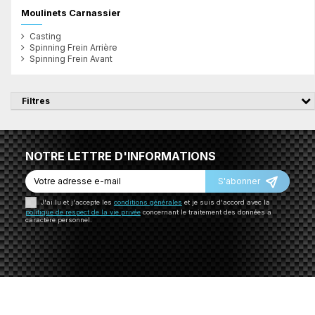
Moulinets Carnassier
Casting
Spinning Frein Arrière
Spinning Frein Avant
Filtres
NOTRE LETTRE D'INFORMATIONS
S'abonner
J'ai lu et j'accepte les
conditions générales
et je suis d'accord avec la
politique de respect de la vie privée
concernant le traitement des données à
caractère personnel.