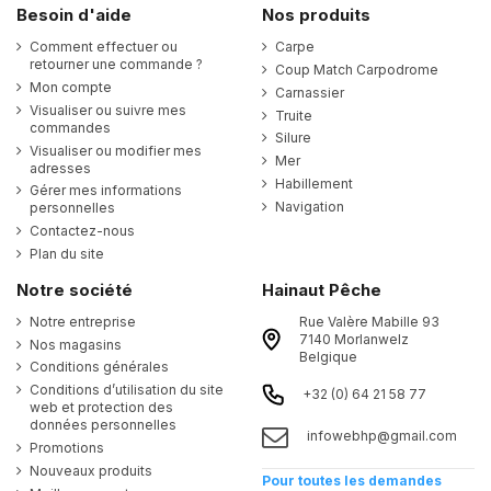
Besoin d'aide
Nos produits
Comment effectuer ou
Carpe
retourner une commande ?
Coup Match Carpodrome
Mon compte
Carnassier
Visualiser ou suivre mes
Truite
commandes
Silure
Visualiser ou modifier mes
Mer
adresses
Habillement
Gérer mes informations
Navigation
personnelles
Contactez-nous
Plan du site
Notre société
Hainaut Pêche
Notre entreprise
Rue Valère Mabille 93
7140 Morlanwelz
Nos magasins
Belgique
Conditions générales
Conditions d’utilisation du site
+32 (0) 64 21 58 77
web et protection des
données personnelles
infowebhp@gmail.com
Promotions
Nouveaux produits
Pour toutes les demandes