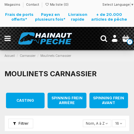
Select Language
▼
Magasins
Contact
Ma liste (
0
)
Frais de ports
Payez en
Livraison
+ de 20.000
offerts*
plusieurs fois*
rapide
articles de pêche
0
Accueil
Carnassier
Moulinets Carnassier
MOULINETS CARNASSIER
SPINNING FREIN
SPINNING FREIN
CASTING
ARRIÈRE
AVANT
Filtrer
Nom, A à Z
16