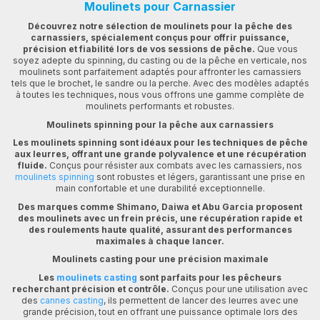
Moulinets pour Carnassier
Découvrez notre sélection de moulinets pour la pêche des
carnassiers, spécialement conçus pour offrir puissance,
précision et fiabilité lors de vos sessions de pêche.
Que vous
soyez adepte du spinning, du casting ou de la pêche en verticale, nos
moulinets sont parfaitement adaptés pour affronter les carnassiers
tels que le brochet, le sandre ou la perche. Avec des modèles adaptés
à toutes les techniques, nous vous offrons une gamme complète de
moulinets performants et robustes.
Moulinets spinning pour la pêche aux carnassiers
Les moulinets spinning sont idéaux pour les techniques de pêche
aux leurres, offrant une grande polyvalence et une récupération
fluide.
Conçus pour résister aux combats avec les carnassiers, nos
moulinets spinning
sont robustes et légers, garantissant une prise en
main confortable et une durabilité exceptionnelle.
Des marques comme Shimano, Daiwa et Abu Garcia proposent
des moulinets avec un frein précis, une récupération rapide et
des roulements haute qualité, assurant des performances
maximales à chaque lancer.
Moulinets casting pour une précision maximale
Les
moulinets casting
sont parfaits pour les pêcheurs
recherchant précision et contrôle.
Conçus pour une utilisation avec
des
cannes casting
, ils permettent de lancer des leurres avec une
grande précision, tout en offrant une puissance optimale lors des