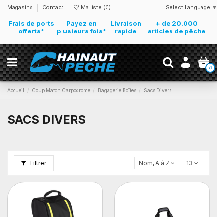
Select Language
▼
Magasins
Contact
Ma liste (
0
)
Frais de ports
Payez en
Livraison
+ de 20.000
offerts*
plusieurs fois*
rapide
articles de pêche
0
Accueil
Coup Match Carpodrome
Bagagerie Boîtes
Sacs Divers
SACS DIVERS
Filtrer
Nom, A à Z
13