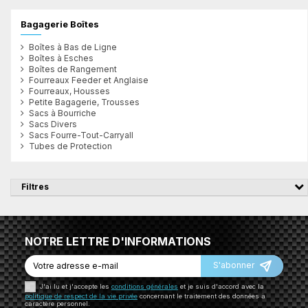
Bagagerie Boîtes
Boîtes à Bas de Ligne
Boîtes à Esches
Boîtes de Rangement
Fourreaux Feeder et Anglaise
Fourreaux, Housses
Petite Bagagerie, Trousses
Sacs à Bourriche
Sacs Divers
Sacs Fourre-Tout-Carryall
Tubes de Protection
Filtres
NOTRE LETTRE D'INFORMATIONS
S'abonner
J'ai lu et j'accepte les
conditions générales
et je suis d'accord avec la
politique de respect de la vie privée
concernant le traitement des données à
caractère personnel.