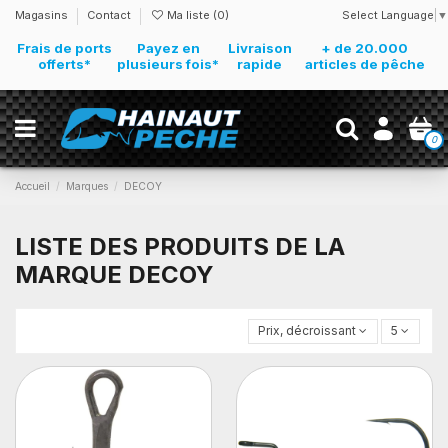
Select Language
▼
Magasins
Contact
Ma liste (
0
)
Frais de ports
Payez en
Livraison
+ de 20.000
offerts*
plusieurs fois*
rapide
articles de pêche
0
Accueil
Marques
DECOY
LISTE DES PRODUITS DE LA
MARQUE DECOY
Prix, décroissant
5