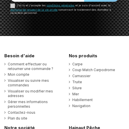
J'ai lu et j'accepte les
conditions générales
et je suis d'accord avec la
politique de respect de la vie privée
concernant le traitement des données à
caractère personnel.
Besoin d'aide
Nos produits
Comment effectuer ou
Carpe
retourner une commande ?
Coup Match Carpodrome
Mon compte
Carnassier
Visualiser ou suivre mes
Truite
commandes
Silure
Visualiser ou modifier mes
Mer
adresses
Habillement
Gérer mes informations
Navigation
personnelles
Contactez-nous
Plan du site
Notre société
Hainaut Pêche