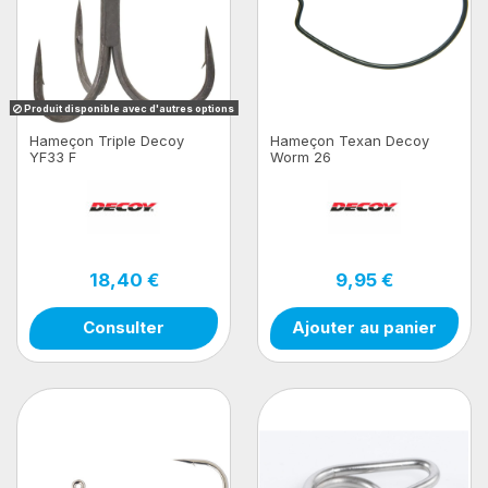
Produit disponible avec d'autres options
Hameçon Triple Decoy
Hameçon Texan Decoy
YF33 F
Worm 26
18,40 €
9,95 €
Consulter
Ajouter au panier