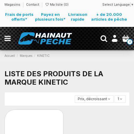
Select Language
▼
Magasins
Contact
Ma liste (
0
)
Frais de ports
Payez en
Livraison
+ de 20.000
offerts*
plusieurs fois*
rapide
articles de pêche
0
Accueil
Marques
KINETIC
LISTE DES PRODUITS DE LA
MARQUE KINETIC
Prix, décroissant
1