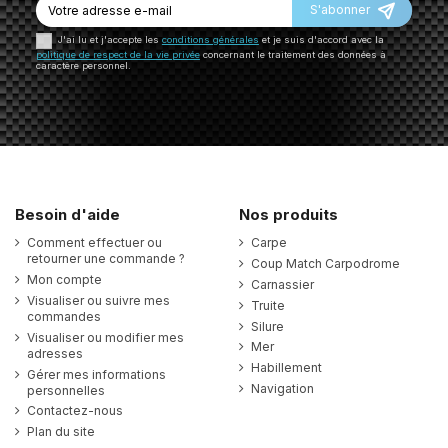
S'abonner
J'ai lu et j'accepte les
conditions générales
et je suis d'accord avec la
politique de respect de la vie privée
concernant le traitement des données à
caractère personnel.
Besoin d'aide
Nos produits
Comment effectuer ou
Carpe
retourner une commande ?
Coup Match Carpodrome
Mon compte
Carnassier
Visualiser ou suivre mes
Truite
commandes
Silure
Visualiser ou modifier mes
Mer
adresses
Habillement
Gérer mes informations
Navigation
personnelles
Contactez-nous
Plan du site