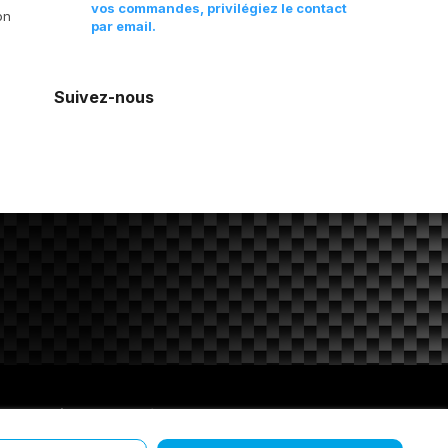
vos commandes, privilégiez le contact
on
par email.
Suivez-nous
 et protection des données personnelles