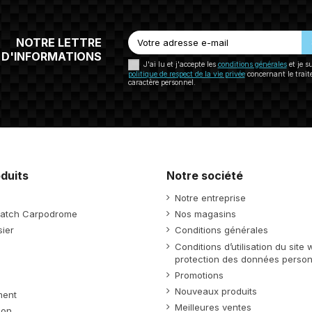
NOTRE LETTRE
D'INFORMATIONS
J'ai lu et j'accepte les
conditions générales
et je s
politique de respect de la vie privée
concernant le trai
caractère personnel.
duits
Notre société
Notre entreprise
atch Carpodrome
Nos magasins
ier
Conditions générales
Conditions d’utilisation du site
protection des données person
Promotions
Nouveaux produits
ment
Meilleures ventes
ion