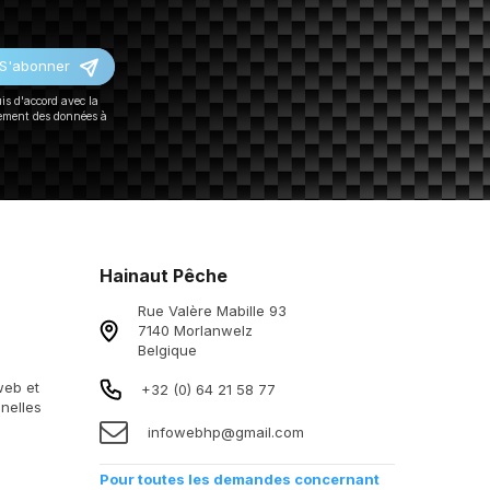
S'abonner
uis d'accord avec la
tement des données à
Hainaut Pêche
Rue Valère Mabille 93
7140 Morlanwelz
Belgique
 web et
+32 (0) 64 21 58 77
nelles
infowebhp@gmail.com
Pour toutes les demandes concernant