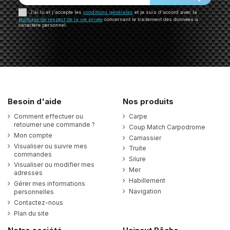
J'ai lu et j'accepte les
conditions générales
et je suis d'accord avec la
politique de respect de la vie privée
concernant le traitement des données à
caractère personnel.
Besoin d'aide
Nos produits
Comment effectuer ou
Carpe
retourner une commande ?
Coup Match Carpodrome
Mon compte
Carnassier
Visualiser ou suivre mes
Truite
commandes
Silure
Visualiser ou modifier mes
Mer
adresses
Habillement
Gérer mes informations
Navigation
personnelles
Contactez-nous
Plan du site