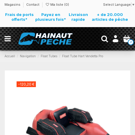
Select Language
▼
Magasins
Contact
Ma liste (
0
)
Frais de ports
Payez en
Livraison
+ de 20.000
offerts*
plusieurs fois*
rapide
articles de pêche
0
Accueil
Navigation
Float Tubes
Float Tube Hart Vendetta Pro
-120,20 €