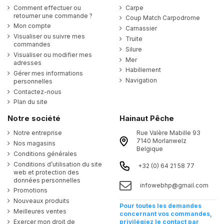
Comment effectuer ou
Carpe
retourner une commande ?
Coup Match Carpodrome
Mon compte
Carnassier
Visualiser ou suivre mes
Truite
commandes
Silure
Visualiser ou modifier mes
Mer
adresses
Habillement
Gérer mes informations
Navigation
personnelles
Contactez-nous
Plan du site
Notre société
Hainaut Pêche
Notre entreprise
Rue Valère Mabille 93
7140 Morlanwelz
Nos magasins
Belgique
Conditions générales
Conditions d’utilisation du site
+32 (0) 64 21 58 77
web et protection des
données personnelles
infowebhp@gmail.com
Promotions
Nouveaux produits
Pour toutes les demandes
Meilleures ventes
concernant vos commandes,
Exercer mon droit de
privilégiez le contact par