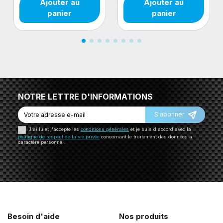
Ajouter au
Ajouter au
panier
panier
NOTRE LETTRE D'INFORMATIONS
S'abonner
J'ai lu et j'accepte les
conditions générales
et je suis d'accord avec la
politique de respect de la vie privée
concernant le traitement des données à
caractère personnel.
Besoin d'aide
Nos produits