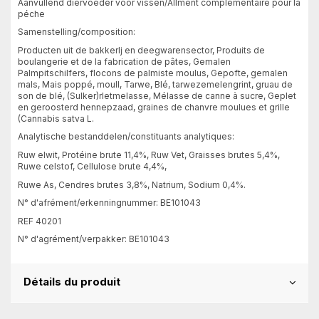
Aanvullend diervoeder voor vissen/Allment complémentaire pour la
péche
Samenstelling/composition:
Producten uit de bakkerlj en deegwarensector, Produits de
boulangerie et de la fabrication de pâtes, Gemalen
Palmpitschilfers, flocons de palmiste moulus, Gepofte, gemalen
mals, Mais poppé, moull, Tarwe, Blé, tarwezemelengrint, gruau de
son de blé, (Sulker)rletmelasse, Mélasse de canne à sucre, Geplet
en geroosterd hennepzaad, graines de chanvre moulues et grille
(Cannabis satva L.
Analytische bestanddelen/constituants analytiques:
Ruw elwit, Protéine brute 11,4%, Ruw Vet, Graisses brutes 5,4%,
Ruwe celstof, Cellulose brute 4,4%,
Ruwe As, Cendres brutes 3,8%, Natrium, Sodium 0,4%.
N° d'afrément/erkenningnummer: BE101043
REF 40201
N° d'agrément/verpakker: BE101043
Détails du produit