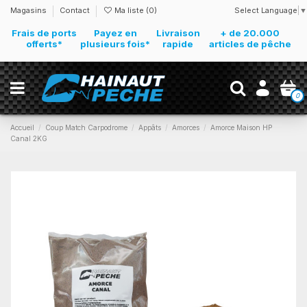
Select Language
▼
Magasins
Contact
Ma liste (
0
)
Frais de ports
Payez en
Livraison
+ de 20.000
offerts*
plusieurs fois*
rapide
articles de pêche
0
Accueil
Coup Match Carpodrome
Appâts
Amorces
Amorce Maison HP
Canal 2KG