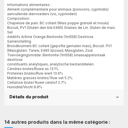
Informations alimentaires :
Aliment complémentaire pour animaux (poissons, cyprinidis)
aanvullende diervoeders (vis, cypriniden)
Composition:
Chapelure de pain. BC collant (Mais poppe granulé et moulu)
Biscuit, PV1 (Gluten den ble E465) Graines de Lin. Gluten de mais.
Sel
Additifs Arôme Orange Bentonite (1m558) Dextrose
Samenstelling
Broodkruimels BC collant (gepofte gemalen mais), Biscuit. PV1
(Maisgluten. Tarwe, E465 lijnzaad, Maisgluten, Zout
Toevoegingsmidde: Bentonite (1m558) sinaasappelsmaak
dextrose
constituants analytiques, analytische bestanddelen:
Cendres brutes/Ruwe as 13.1%
Proteines brutes/Ruw eiwit 13.6%
Matières grasses brutes/ Ruw vet 5.2%
Cellulose brute/ Ruwe celstof 2.7%
Humidité/Vocht 8.8%
Détails du produit
14 autres produits dans la même catégorie :