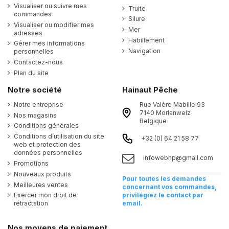
Visualiser ou suivre mes
Truite
commandes
Silure
Visualiser ou modifier mes
Mer
adresses
Habillement
Gérer mes informations
Navigation
personnelles
Contactez-nous
Plan du site
Notre société
Hainaut Pêche
Notre entreprise
Rue Valère Mabille 93
7140 Morlanwelz
Nos magasins
Belgique
Conditions générales
Conditions d’utilisation du site
+32 (0) 64 21 58 77
web et protection des
données personnelles
infowebhp@gmail.com
Promotions
Nouveaux produits
Pour toutes les demandes
Meilleures ventes
concernant vos commandes,
Exercer mon droit de
privilégiez le contact par
rétractation
email.
Nos moyens de paiement