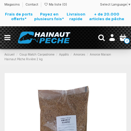
Select Language
▼
Magasins
Contact
Ma liste (
0
)
Frais de ports
Payez en
Livraison
+ de 20.000
offerts*
plusieurs fois*
rapide
articles de pêche
0
Accueil
Coup Match Carpodrome
Appâts
Amorces
Amorce Maison
Hainaut Pêche Rivière 2 kg