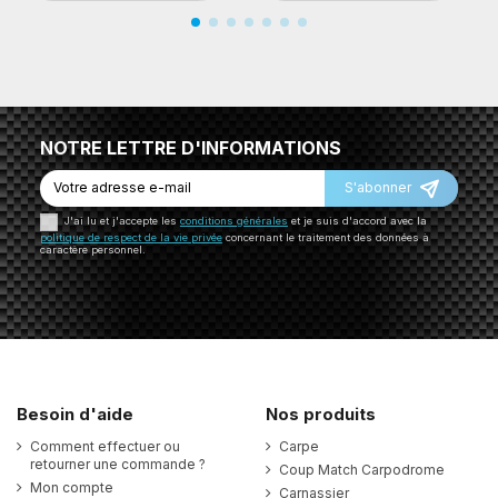
NOTRE LETTRE D'INFORMATIONS
S'abonner
J'ai lu et j'accepte les
conditions générales
et je suis d'accord avec la
politique de respect de la vie privée
concernant le traitement des données à
caractère personnel.
Besoin d'aide
Nos produits
Comment effectuer ou
Carpe
retourner une commande ?
Coup Match Carpodrome
Mon compte
Carnassier