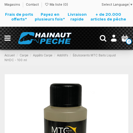
Select Language
▼
Magasins
Contact
Ma liste (
0
)
Frais de ports
Payez en
Livraison
+ de 20.000
offerts*
plusieurs fois*
rapide
articles de pêche
0
Accueil
Carpe
Appâts Carpe
Additifs
Édulcorants MTC Baits Liquid
NHDC - 100 ml