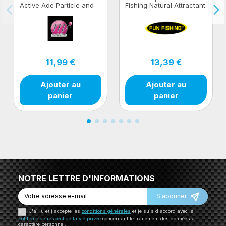
Active Ade Particle and
Fishing Natural Attractant
Pellet Syrup 500 ml
- 500ml - Pellets Oil
11,99 €
13,39 €
Ajouter au
Ajouter au
panier
panier
NOTRE LETTRE D'INFORMATIONS
S'abonner
J'ai lu et j'accepte les
conditions générales
et je suis d'accord avec la
politique de respect de la vie privée
concernant le traitement des données à
caractère personnel.